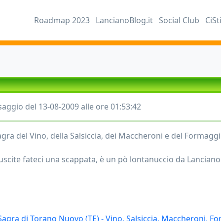
Roadmap 2023
LancianoBlog.it
Social Club
CiSt
aggio del 13-08-2009 alle ore 01:53:42
agra del Vino, della Salsiccia, dei Maccheroni e del Formagg
iuscite fateci una scappata, è un pò lontanuccio da Lanciano
Sagra di Torano Nuovo (TE) - Vino, Salsiccia, Maccheroni, F