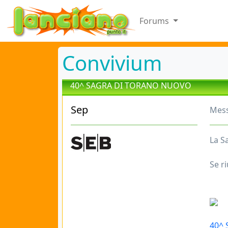
Forums
Convivium
40^ SAGRA DI TORANO NUOVO
Sep
Mess
La S
Se r
40^ 