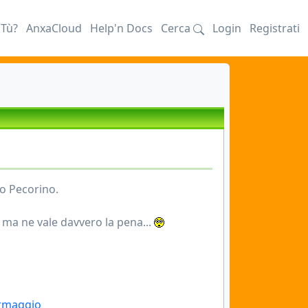
iTù?
AnxaCloud
Help'n Docs
Cerca
Login
Registrati
io Pecorino.
 ma ne vale davvero la pena...
ormaggio