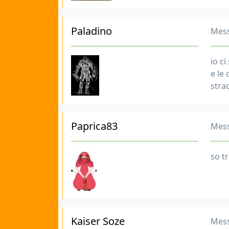
Paladino
Mess
io ci
e le
strao
Paprica83
Mess
so t
Kaiser Soze
Mess