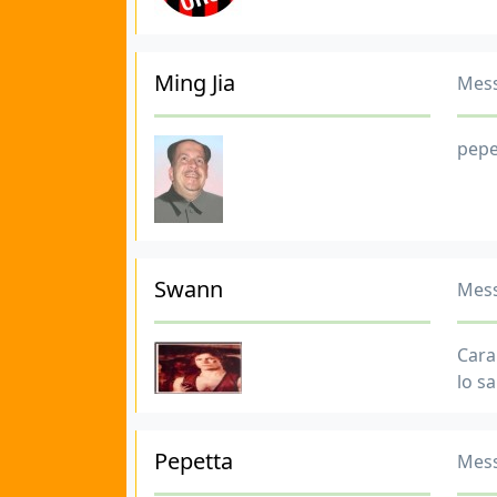
Ming Jia
Mess
pepet
Swann
Mess
Cara 
lo s
Pepetta
Mess