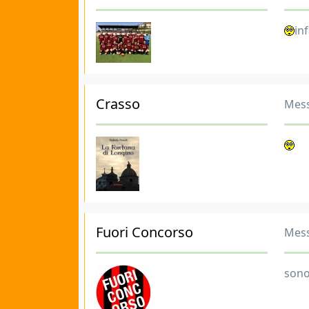
in
Crasso
Mess
Fuori Concorso
Mess
sono