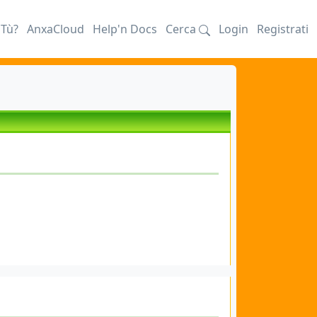
iTù?
AnxaCloud
Help'n Docs
Cerca
Login
Registrati