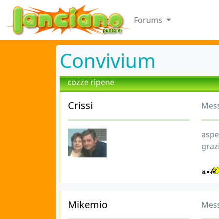
Forums
Convivium
cozze ripene
Crissi
Mess
aspet
grazi
Mikemio
Mess