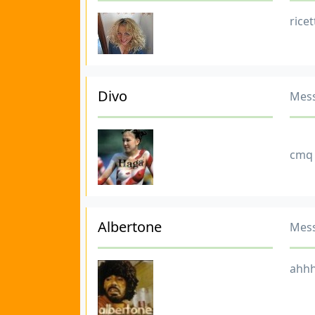
ricet
Divo
Mess
cmq 
Albertone
Mess
ahhh