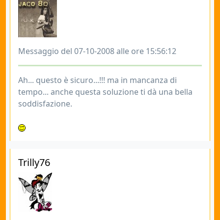
Messaggio del 07-10-2008 alle ore 15:56:12
Ah... questo è sicuro...!!! ma in mancanza di
tempo... anche questa soluzione ti dà una bella
soddisfazione.
Trilly76