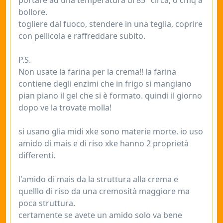
portare ad una temperatura di 85° circa, o cmq a
bollore.
togliere dal fuoco, stendere in una teglia, coprire
con pellicola e raffreddare subito.
P.S.
Non usate la farina per la crema!! la farina
contiene degli enzimi che in frigo si mangiano
pian piano il gel che si è formato. quindi il giorno
dopo ve la trovate molla!
si usano glia midi xke sono materie morte. io uso
amido di mais e di riso xke hanno 2 proprietà
differenti.
l'amido di mais da la struttura alla crema e
quelllo di riso da una cremosità maggiore ma
poca struttura.
certamente se avete un amido solo va bene