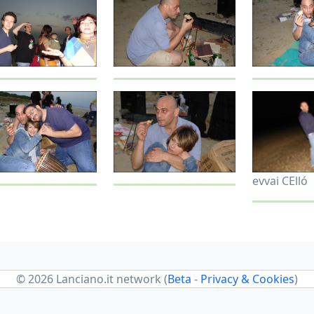
evvai CElló
© 2026 Lanciano.it network (
Beta
-
Privacy & Cookies
)