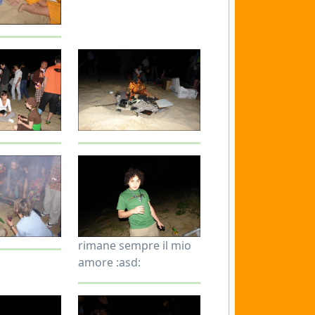
rimane sempre il mio
amore :asd: