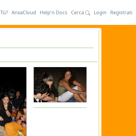
iTù?
AnxaCloud
Help'n Docs
Cerca
Login
Registrati