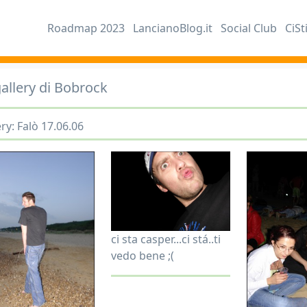
Roadmap 2023
LancianoBlog.it
Social Club
CiSt
gallery di Bobrock
ry: Falò 17.06.06
ci sta casper...ci stá..ti
vedo bene ;(