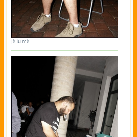
jè lù mè