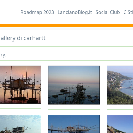
Roadmap 2023
LancianoBlog.it
Social Club
CiSt
allery di carhartt
ry: