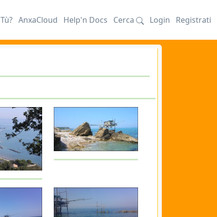
iTù?
AnxaCloud
Help'n Docs
Cerca
Login
Registrati