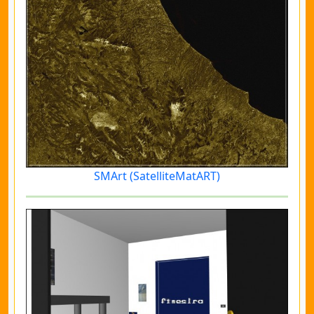
SMArt (SatelliteMatART)