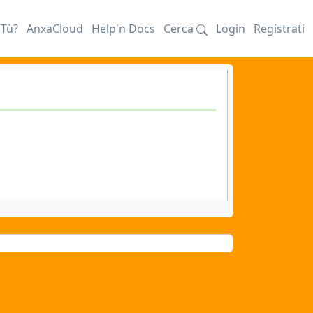
iTù?
AnxaCloud
Help'n Docs
Cerca
Login
Registrati